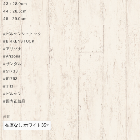
43：28.0cm
44：28.5cm
45：29.0cm
#ビルケンシュトック
#BIRKENSTOCK
#アリゾナ
#Arizona
#サンダル
#51733
#51793
#ナロー
#ビルケン
#国内正規品
種類