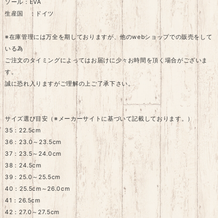
ソール：EVA
生産国 ：ドイツ
※在庫管理には万全を期しておりますが、他のwebショップでの販売をして
いる為
ご注文のタイミングによってはお届けに少々お時間を頂く場合がございま
す。
誠に恐れ入りますがご理解の上ご了承下さい。
サイズ選び目安（※メーカーサイトに基づいて記載しております。）
35：22.5cm
36：23.0～23.5cm
37：23.5～24.0cm
38：24.5cm
39：25.0～25.5cm
40：25.5cm～26.0cm
41：26.5cm
42：27.0～27.5cm