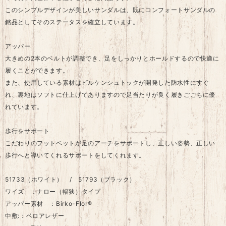
このシンプルデザインが美しいサンダルは、既にコンフォートサンダルの
銘品としてそのステータスを確立しています。
アッパー
大きめの2本のベルトが調整でき、足をしっかりとホールドするので快適に
履くことができます。
また、使用している素材はビルケンシュトックが開発した防水性にすぐ
れ、裏地はソフトに仕上げてありますので足当たりが良く履きごごちに優
れています。
歩行をサポート
こだわりのフットベットが足のアーチをサポートし、正しい姿勢、正しい
歩行へと導いてくれるサポートをしてくれます。
51733（ホワイト） / 51793（ブラック）
ワイズ ：ナロー（幅狭）タイプ
アッパー素材 ：Birko-Flor®
中敷:：ベロアレザー