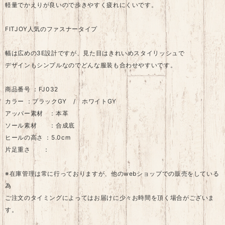
軽量でかえりが良いので歩きやすく疲れにくいです。
FITJOY人気のファスナータイプ
幅は広めの3E設計ですが、見た目はきれいめスタイリッシュで
デザインもシンプルなのでどんな服装も合わせやすいです。
商品番号 ：FJ032
カラー ：ブラックGY / ホワイトGY
アッパー素材 ：本革
ソール素材 ：合成底
ヒールの高さ ：5.0cm
片足重さ ：
※在庫管理は常に行っておりますが、他のwebショップでの販売をしている
為
ご注文のタイミングによってはお届けに少々お時間を頂く場合がございま
す。