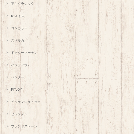
アキクラシック
K-スイス
コンカラー
スペルガ
ドクターマーチン
パラディウム
ハンター
FITJOY
ビルケンシュトック
ヒュンメル
ブランドストーン