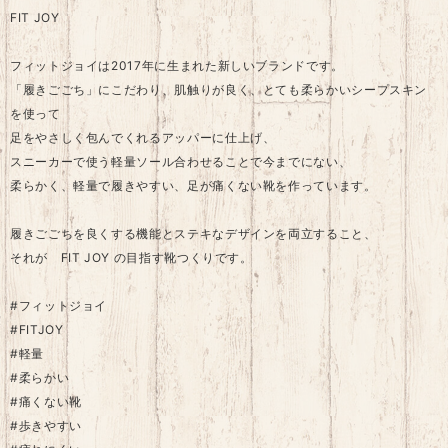
FIT JOY
フィットジョイは2017年に生まれた新しいブランドです。
「履きごごち」にこだわり、肌触りが良く、とても柔らかいシープスキン
を使って
足をやさしく包んでくれるアッパーに仕上げ、
スニーカーで使う軽量ソール合わせることで今までにない、
柔らかく、軽量で履きやすい、足が痛くない靴を作っています。
履きごごちを良くする機能とステキなデザインを両立すること、
それが FIT JOY の目指す靴つくりです。
#フィットジョイ
#FITJOY
#軽量
#柔らかい
#痛くない靴
#歩きやすい