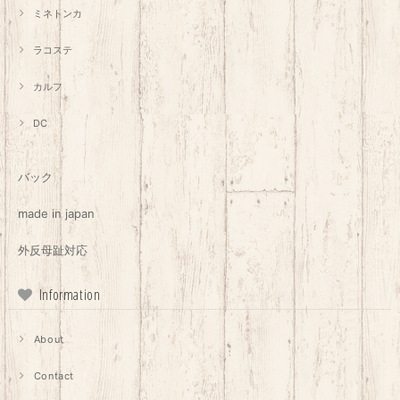
ミネトンカ
ラコステ
カルフ
DC
バック
made in japan
外反母趾対応
Information
About
Contact