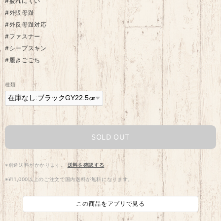
#疲れにくい
#外販母趾
#外反母趾対応
#ファスナー
#シープスキン
#履きごごち
種類
SOLD OUT
※別途送料がかかります。
送料を確認する
※¥11,000以上のご注文で国内送料が無料になります。
この商品をアプリで見る