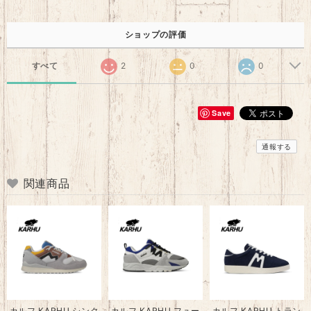
ショップの評価
すべて
2
0
0
Save
通報する
関連商品
カルフ KARHU シンク
カルフ KARHU フュー
カルフ KARHU トラン